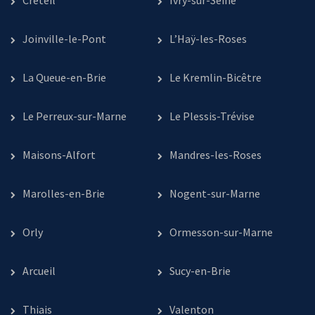
Créteil
Ivry-sur-Seine
Joinville-le-Pont
L’Haÿ-les-Roses
La Queue-en-Brie
Le Kremlin-Bicêtre
Le Perreux-sur-Marne
Le Plessis-Trévise
Maisons-Alfort
Mandres-les-Roses
Marolles-en-Brie
Nogent-sur-Marne
Orly
Ormesson-sur-Marne
Arcueil
Sucy-en-Brie
Thiais
Valenton