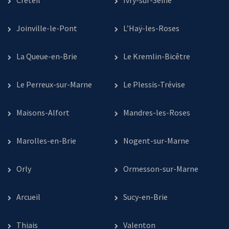
Créteil
Ivry-sur-Seine
Joinville-le-Pont
L’Haÿ-les-Roses
La Queue-en-Brie
Le Kremlin-Bicêtre
Le Perreux-sur-Marne
Le Plessis-Trévise
Maisons-Alfort
Mandres-les-Roses
Marolles-en-Brie
Nogent-sur-Marne
Orly
Ormesson-sur-Marne
Arcueil
Sucy-en-Brie
Thiais
Valenton