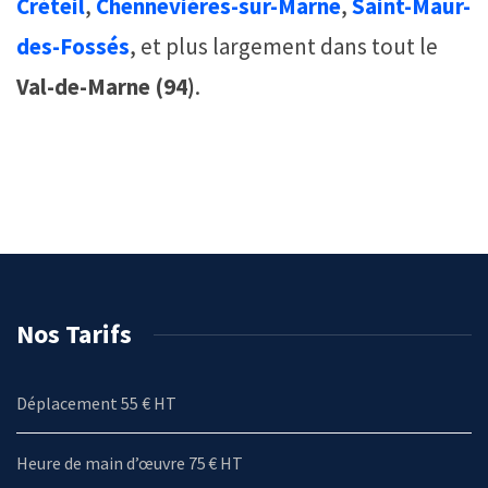
Créteil
,
Chennevières-sur-Marne
,
Saint-Maur-
des-Fossés
, et plus largement dans tout le
Val-de-Marne (94)
.
Nos Tarifs
Déplacement 55 € HT
Heure de main d’œuvre 75 € HT