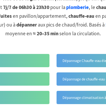
nt
7j/7 de 06h30 à 23h30
pour la
plomberie
, le
chau
fuites
en pavillon/appartement,
chauffe-eau
en p
ur) ou à
dépanner
aux pics de chaud/froid. Basés à
moyenne en
≈ 20–35 min
selon la circulation.
Dépannage Chauffe-eau éle
Dépannage de chauffe-eau 
Dépannage climatisation à