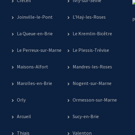
Créteil
Ivry-sur-Seine
Joinville-le-Pont
L’Haÿ-les-Roses
P
La Queue-en-Brie
Le Kremlin-Bicêtre
Le Perreux-sur-Marne
Le Plessis-Trévise
Maisons-Alfort
Mandres-les-Roses
Marolles-en-Brie
Nogent-sur-Marne
Orly
Ormesson-sur-Marne
Arcueil
Sucy-en-Brie
Thiais
Valenton