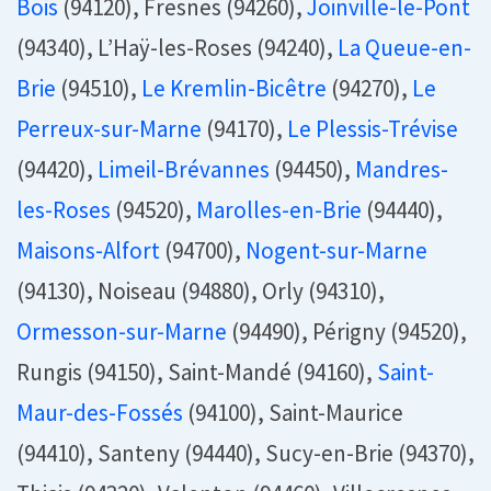
Bois
(94120), Fresnes (94260),
Joinville-le-Pont
(94340), L’Haÿ-les-Roses (94240),
La Queue-en-
Brie
(94510),
Le Kremlin-Bicêtre
(94270),
Le
Perreux-sur-Marne
(94170),
Le Plessis-Trévise
(94420),
Limeil-Brévannes
(94450),
Mandres-
les-Roses
(94520),
Marolles-en-Brie
(94440),
Maisons-Alfort
(94700),
Nogent-sur-Marne
(94130), Noiseau (94880), Orly (94310),
Ormesson-sur-Marne
(94490), Périgny (94520),
Rungis (94150), Saint-Mandé (94160),
Saint-
Maur-des-Fossés
(94100), Saint-Maurice
(94410), Santeny (94440), Sucy-en-Brie (94370),