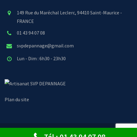
149 Rue du Maréchal Leclerc, 94410 Saint-Maurice -
FRANCE
01 43 94 07 08
svpdepannage@gmail.com
Lun - Dim : 6h30 - 23h30
SVP DEPANNAGE
Plan du site
© Copyright 2024 - SVP Dépannage
Tél : 01 43 94 07 08