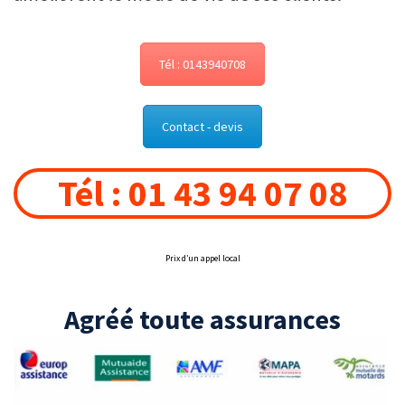
Tél : 0143940708
Contact - devis
Tél : 01 43 94 07 08
Prix d’un appel local
Agréé toute assurances