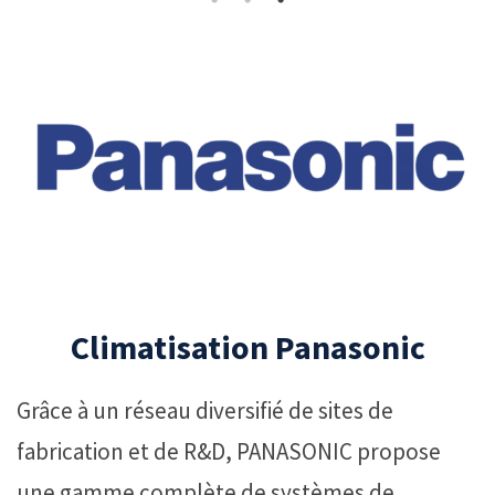
Climatisation Panasonic
Grâce
à
un
réseau
diversifié
de
sites
de
fabrication
et
de
R&D,
PANASONIC
propose
une
gamme
complète
de
systèmes
de