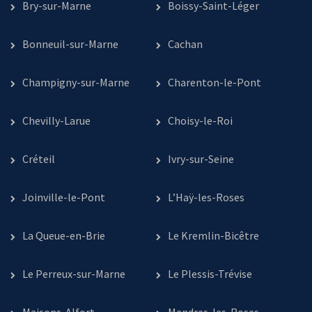
Bry-sur-Marne
Boissy-Saint-Léger
Bonneuil-sur-Marne
Cachan
Champigny-sur-Marne
Charenton-le-Pont
Chevilly-Larue
Choisy-le-Roi
Créteil
Ivry-sur-Seine
Joinville-le-Pont
L’Haÿ-les-Roses
La Queue-en-Brie
Le Kremlin-Bicêtre
Le Perreux-sur-Marne
Le Plessis-Trévise
Maisons-Alfort
Mandres-les-Roses