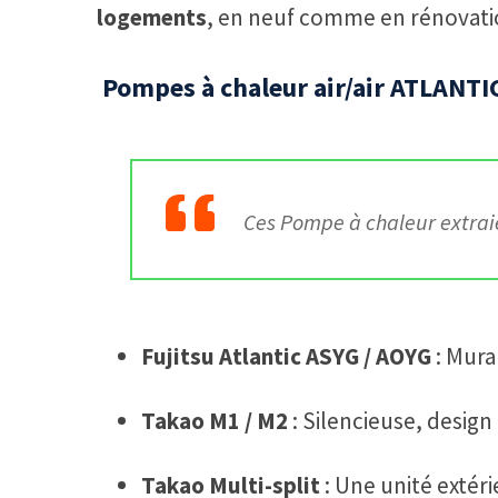
logements
, en neuf comme en rénovation
️
Pompes à chaleur air/air ATLANTIC
Ces Pompe à chaleur extraien
Fujitsu Atlantic ASYG / AOYG
: Mura
Takao M1 / M2
: Silencieuse, design
Takao Multi-split
: Une unité extéri