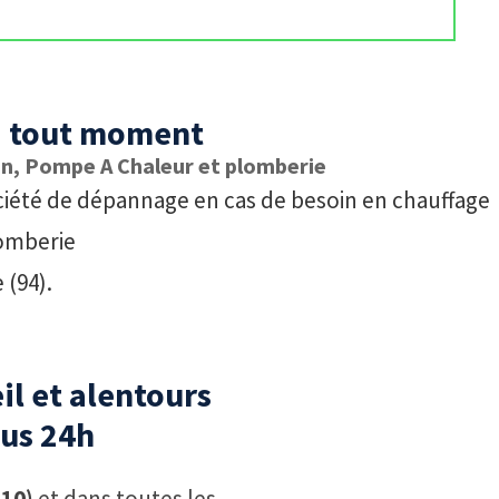
 à tout moment
on, Pompe A Chaleur et plomberie
société de dépannage en cas de besoin en chauffage
lomberie
 (94).
il et alentours
ous 24h
110)
et dans toutes les