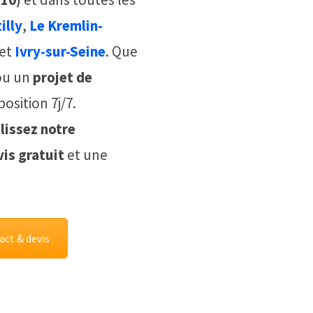
illy
,
Le Kremlin-
et
Ivry-sur-Seine
. Que
u un
projet de
position 7j/7.
lissez notre
is gratuit
et une
act & devis