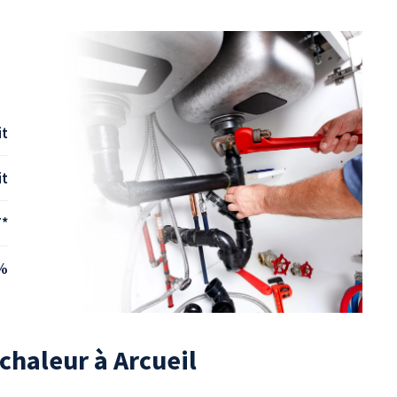
it
it
T*
%
chaleur à Arcueil