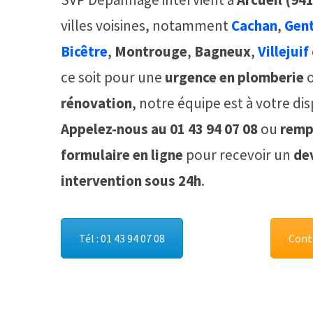
villes voisines, notamment
Cachan
,
Gent
Bicêtre
,
Montrouge
,
Bagneux
,
Villejuif
ce soit pour une
urgence en plomberie
o
rénovation
, notre équipe est à votre dis
Appelez-nous au 01 43 94 07 08
ou
remp
formulaire en ligne
pour recevoir un
dev
intervention sous 24h
.
Tél : 01 43 94 07 08
Cont