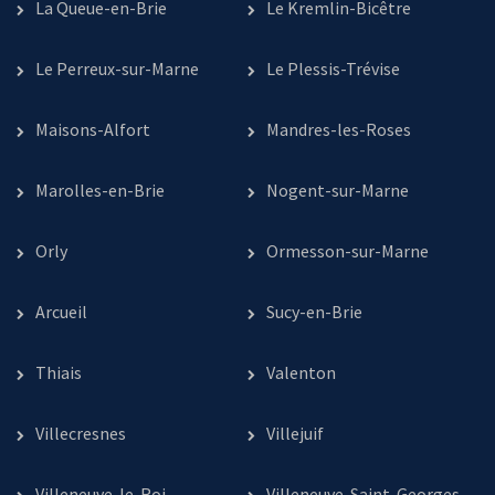
La Queue-en-Brie
Le Kremlin-Bicêtre
Le Perreux-sur-Marne
Le Plessis-Trévise
Maisons-Alfort
Mandres-les-Roses
Marolles-en-Brie
Nogent-sur-Marne
Orly
Ormesson-sur-Marne
Arcueil
Sucy-en-Brie
Thiais
Valenton
Villecresnes
Villejuif
Villeneuve-le-Roi
Villeneuve-Saint-Georges