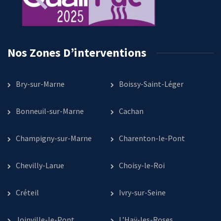
Nos Zones D’interventions
Bry-sur-Marne
Boissy-Saint-Léger
Bonneuil-sur-Marne
Cachan
Champigny-sur-Marne
Charenton-le-Pont
Chevilly-Larue
Choisy-le-Roi
Créteil
Ivry-sur-Seine
Joinville-le-Pont
L’Haÿ-les-Roses