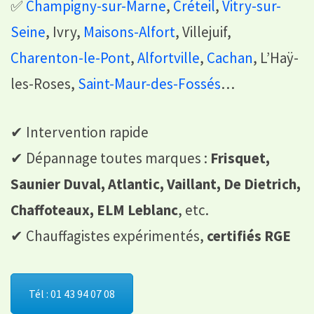
✅
Champigny-sur-Marne
,
Créteil
,
Vitry-sur-
Seine
, Ivry,
Maisons-Alfort
, Villejuif,
Charenton-le-Pont
,
Alfortville
,
Cachan
, L’Haÿ-
les-Roses,
Saint-Maur-des-Fossés
…
✔ Intervention rapide
✔ Dépannage toutes marques :
Frisquet,
Saunier Duval, Atlantic, Vaillant, De Dietrich,
Chaffoteaux, ELM Leblanc
, etc.
✔ Chauffagistes expérimentés,
certifiés RGE
Tél : 01 43 94 07 08