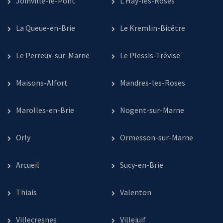
Joinville-le-Pont
L’Haÿ-les-Roses
La Queue-en-Brie
Le Kremlin-Bicêtre
Le Perreux-sur-Marne
Le Plessis-Trévise
Maisons-Alfort
Mandres-les-Roses
Marolles-en-Brie
Nogent-sur-Marne
Orly
Ormesson-sur-Marne
Arcueil
Sucy-en-Brie
Thiais
Valenton
Villecresnes
Villejuif