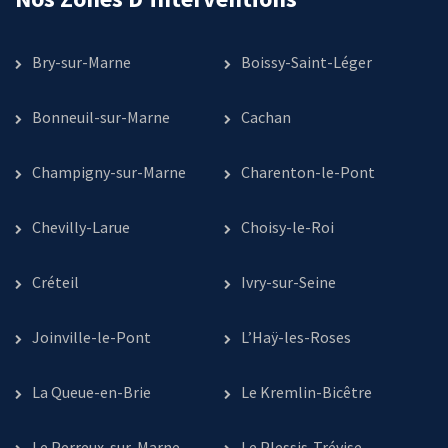
Bry-sur-Marne
Boissy-Saint-Léger
Bonneuil-sur-Marne
Cachan
Champigny-sur-Marne
Charenton-le-Pont
Chevilly-Larue
Choisy-le-Roi
Créteil
Ivry-sur-Seine
Joinville-le-Pont
L’Haÿ-les-Roses
La Queue-en-Brie
Le Kremlin-Bicêtre
Le Perreux-sur-Marne
Le Plessis-Trévise