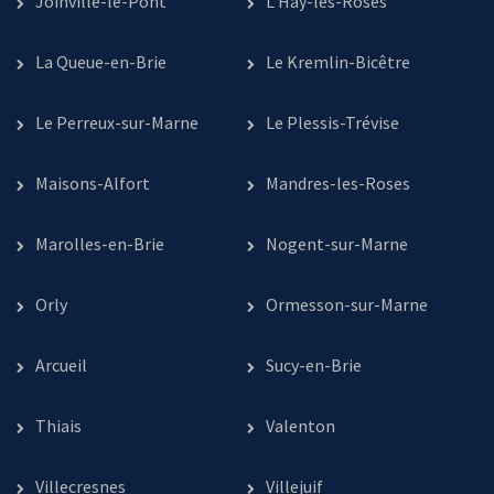
Joinville-le-Pont
L’Haÿ-les-Roses
La Queue-en-Brie
Le Kremlin-Bicêtre
Le Perreux-sur-Marne
Le Plessis-Trévise
Maisons-Alfort
Mandres-les-Roses
Marolles-en-Brie
Nogent-sur-Marne
Orly
Ormesson-sur-Marne
Arcueil
Sucy-en-Brie
Thiais
Valenton
Villecresnes
Villejuif