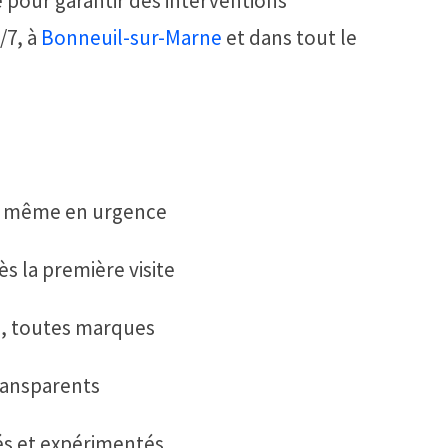
pour garantir des interventions
j/7, à
Bonneuil-sur-Marne
et dans tout le
, même en urgence
ès la première visite
s, toutes marques
transparents
iés et expérimentés