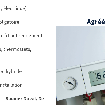
, électrique)
Agréé
bligatoire
re à haut rendement
rs, thermostats,
 ou hybride
installation
s :
Saunier Duval, De