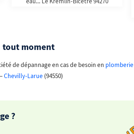
eau... Le Kremlin-Bicêtre 94270
 à tout moment
société de dépannage en cas de besoin en
plomberie
 –
Chevilly-Larue
(94550)
ge ?