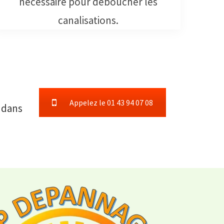
nécessaire pour déboucher les
canalisations.
Appelez le 01 43 94 07 08
dans