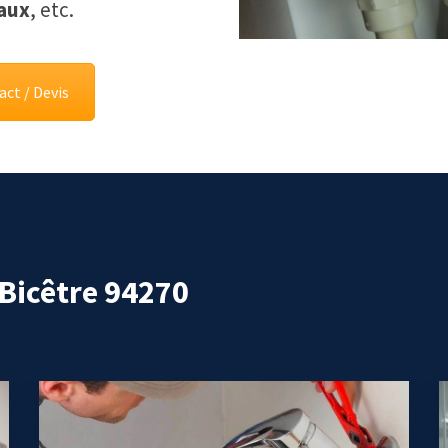
eaux
, etc.
ct / Devis
-Bicêtre 94270