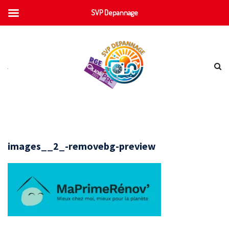
SVP Depannage
images__2_-removebg-preview