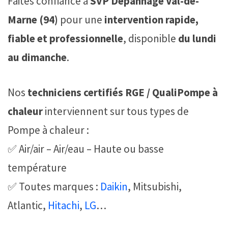
Faites confiance à
SVP Dépannage Val-de-
Marne (94)
pour une
intervention rapide,
fiable et professionnelle
, disponible
du lundi
au dimanche
.
Nos
techniciens certifiés RGE / QualiPompe à
chaleur
interviennent sur tous types de
Pompe à chaleur :
✅ Air/air – Air/eau – Haute ou basse
température
✅ Toutes marques :
Daikin
, Mitsubishi,
Atlantic,
Hitachi
,
LG
…