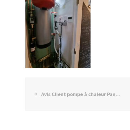
Avis Client pompe à chaleur Panasonic à Champigny-sur-Marne