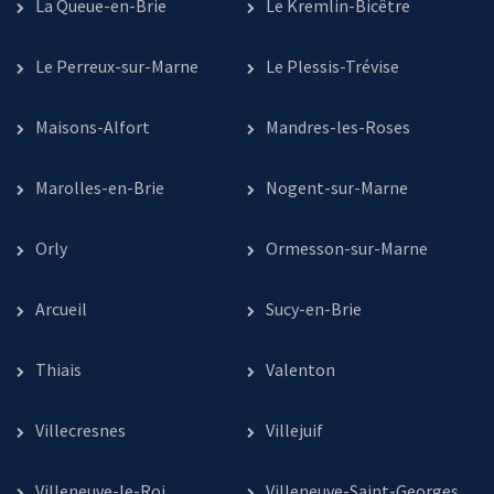
La Queue-en-Brie
Le Kremlin-Bicêtre
Le Perreux-sur-Marne
Le Plessis-Trévise
Maisons-Alfort
Mandres-les-Roses
Marolles-en-Brie
Nogent-sur-Marne
Orly
Ormesson-sur-Marne
Arcueil
Sucy-en-Brie
Thiais
Valenton
Villecresnes
Villejuif
Villeneuve-le-Roi
Villeneuve-Saint-Georges