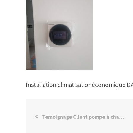
Installation climatisationéconomique D
Temoignage Client pompe à chaleur climatisation DAIKIN Paris 16