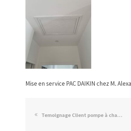
Mise en service PAC DAIKIN chez M. Alex
Temoignage Client pompe à chaleur climatisation DAIKIN Paris 16