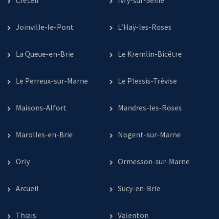
Créteil
Ivry-sur-Seine
Joinville-le-Pont
L’Haÿ-les-Roses
La Queue-en-Brie
Le Kremlin-Bicêtre
Le Perreux-sur-Marne
Le Plessis-Trévise
Maisons-Alfort
Mandres-les-Roses
Marolles-en-Brie
Nogent-sur-Marne
Orly
Ormesson-sur-Marne
Arcueil
Sucy-en-Brie
Thiais
Valenton