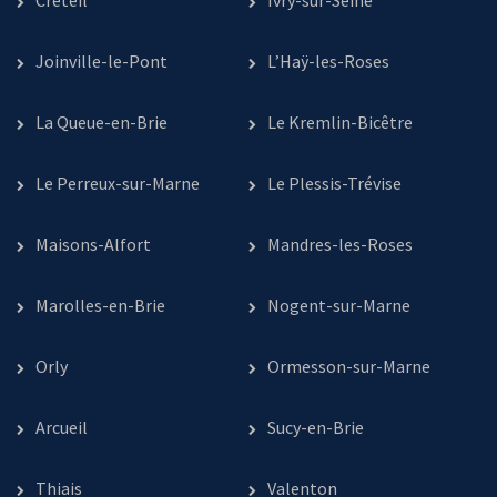
Créteil
Ivry-sur-Seine
Joinville-le-Pont
L’Haÿ-les-Roses
La Queue-en-Brie
Le Kremlin-Bicêtre
Le Perreux-sur-Marne
Le Plessis-Trévise
Maisons-Alfort
Mandres-les-Roses
Marolles-en-Brie
Nogent-sur-Marne
Orly
Ormesson-sur-Marne
Arcueil
Sucy-en-Brie
Thiais
Valenton