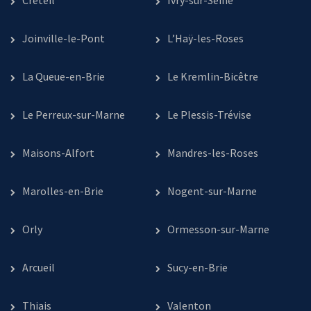
Créteil
Ivry-sur-Seine
Joinville-le-Pont
L’Haÿ-les-Roses
La Queue-en-Brie
Le Kremlin-Bicêtre
Le Perreux-sur-Marne
Le Plessis-Trévise
Maisons-Alfort
Mandres-les-Roses
Marolles-en-Brie
Nogent-sur-Marne
Orly
Ormesson-sur-Marne
Arcueil
Sucy-en-Brie
Thiais
Valenton