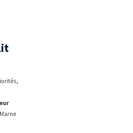
it
orités,
eur
-Marne