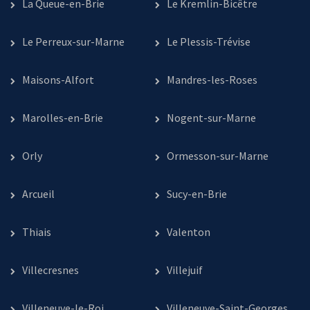
La Queue-en-Brie
Le Kremlin-Bicêtre
Le Perreux-sur-Marne
Le Plessis-Trévise
Maisons-Alfort
Mandres-les-Roses
Marolles-en-Brie
Nogent-sur-Marne
Orly
Ormesson-sur-Marne
Arcueil
Sucy-en-Brie
Thiais
Valenton
Villecresnes
Villejuif
Villeneuve-le-Roi
Villeneuve-Saint-Georges