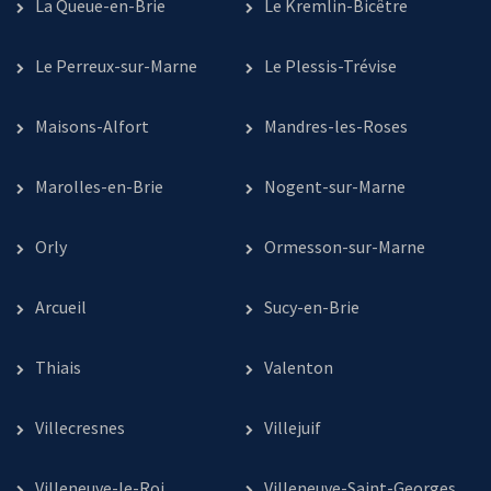
La Queue-en-Brie
Le Kremlin-Bicêtre
Le Perreux-sur-Marne
Le Plessis-Trévise
Maisons-Alfort
Mandres-les-Roses
Marolles-en-Brie
Nogent-sur-Marne
Orly
Ormesson-sur-Marne
Arcueil
Sucy-en-Brie
Thiais
Valenton
Villecresnes
Villejuif
Villeneuve-le-Roi
Villeneuve-Saint-Georges