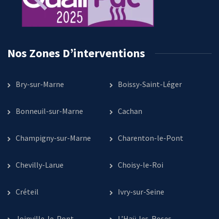
Nos Zones D’interventions
Bry-sur-Marne
Boissy-Saint-Léger
Bonneuil-sur-Marne
Cachan
Champigny-sur-Marne
Charenton-le-Pont
Chevilly-Larue
Choisy-le-Roi
Créteil
Ivry-sur-Seine
Joinville-le-Pont
L’Haÿ-les-Roses