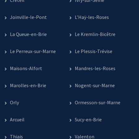
Créteil
Ivry-sur-Seine
Joinville-le-Pont
L’Haÿ-les-Roses
La Queue-en-Brie
Le Kremlin-Bicêtre
Le Perreux-sur-Marne
Le Plessis-Trévise
Maisons-Alfort
Mandres-les-Roses
Marolles-en-Brie
Nogent-sur-Marne
Orly
Ormesson-sur-Marne
Arcueil
Sucy-en-Brie
Thiais
Valenton