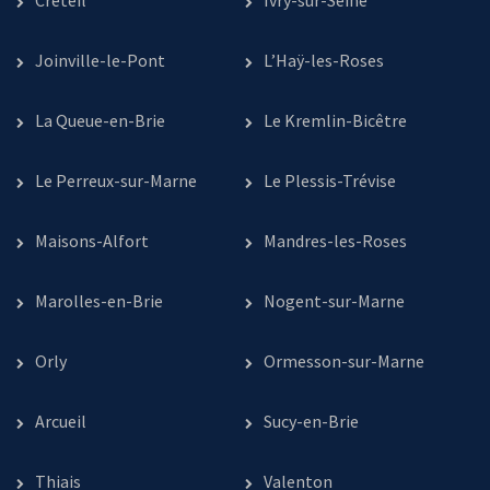
Créteil
Ivry-sur-Seine
Joinville-le-Pont
L’Haÿ-les-Roses
La Queue-en-Brie
Le Kremlin-Bicêtre
Le Perreux-sur-Marne
Le Plessis-Trévise
Maisons-Alfort
Mandres-les-Roses
Marolles-en-Brie
Nogent-sur-Marne
Orly
Ormesson-sur-Marne
Arcueil
Sucy-en-Brie
Thiais
Valenton