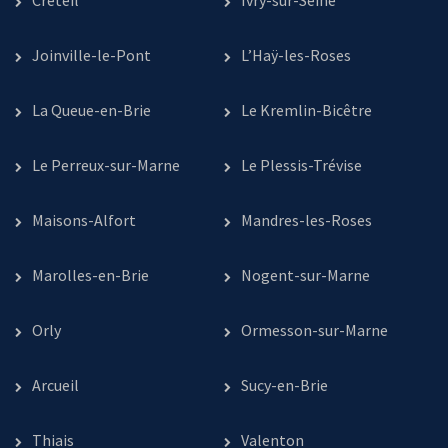
Créteil
Ivry-sur-Seine
Joinville-le-Pont
L’Haÿ-les-Roses
La Queue-en-Brie
Le Kremlin-Bicêtre
Le Perreux-sur-Marne
Le Plessis-Trévise
Maisons-Alfort
Mandres-les-Roses
Marolles-en-Brie
Nogent-sur-Marne
Orly
Ormesson-sur-Marne
Arcueil
Sucy-en-Brie
Thiais
Valenton