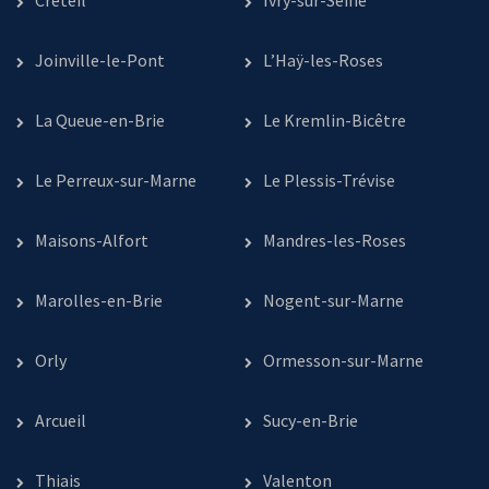
Créteil
Ivry-sur-Seine
Joinville-le-Pont
L’Haÿ-les-Roses
La Queue-en-Brie
Le Kremlin-Bicêtre
Le Perreux-sur-Marne
Le Plessis-Trévise
Maisons-Alfort
Mandres-les-Roses
Marolles-en-Brie
Nogent-sur-Marne
Orly
Ormesson-sur-Marne
Arcueil
Sucy-en-Brie
Thiais
Valenton