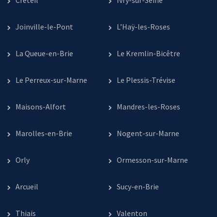
Créteil
Ivry-sur-Seine
Joinville-le-Pont
L’Haÿ-les-Roses
La Queue-en-Brie
Le Kremlin-Bicêtre
Le Perreux-sur-Marne
Le Plessis-Trévise
Maisons-Alfort
Mandres-les-Roses
Marolles-en-Brie
Nogent-sur-Marne
Orly
Ormesson-sur-Marne
Arcueil
Sucy-en-Brie
Thiais
Valenton