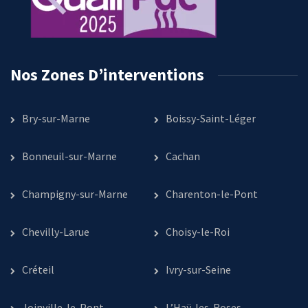
Nos Zones D’interventions
Bry-sur-Marne
Boissy-Saint-Léger
Bonneuil-sur-Marne
Cachan
Champigny-sur-Marne
Charenton-le-Pont
Chevilly-Larue
Choisy-le-Roi
Créteil
Ivry-sur-Seine
Joinville-le-Pont
L’Haÿ-les-Roses