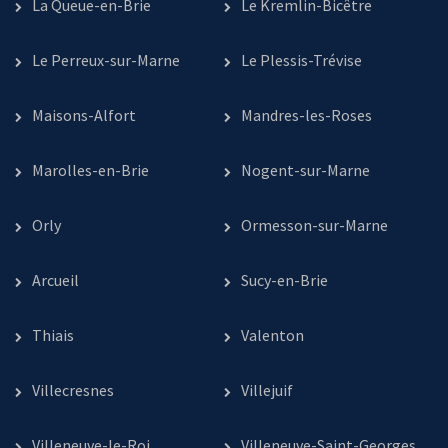
La Queue-en-Brie
Le Kremlin-Bicêtre
Le Perreux-sur-Marne
Le Plessis-Trévise
Maisons-Alfort
Mandres-les-Roses
Marolles-en-Brie
Nogent-sur-Marne
Orly
Ormesson-sur-Marne
Arcueil
Sucy-en-Brie
Thiais
Valenton
Villecresnes
Villejuif
Villeneuve-le-Roi
Villeneuve-Saint-Georges