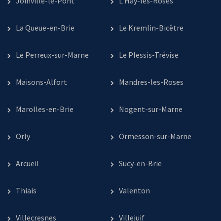
Joinville-le-Pont
L’Haÿ-les-Roses
La Queue-en-Brie
Le Kremlin-Bicêtre
Le Perreux-sur-Marne
Le Plessis-Trévise
Maisons-Alfort
Mandres-les-Roses
Marolles-en-Brie
Nogent-sur-Marne
Orly
Ormesson-sur-Marne
Arcueil
Sucy-en-Brie
Thiais
Valenton
Villecresnes
Villejuif