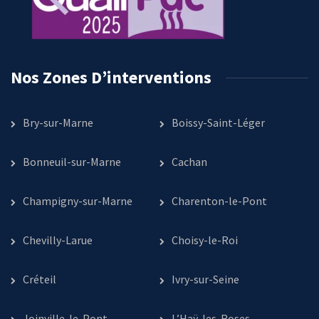
Nos Zones D’interventions
Bry-sur-Marne
Boissy-Saint-Léger
Bonneuil-sur-Marne
Cachan
Champigny-sur-Marne
Charenton-le-Pont
Chevilly-Larue
Choisy-le-Roi
Créteil
Ivry-sur-Seine
Joinville-le-Pont
L’Haÿ-les-Roses