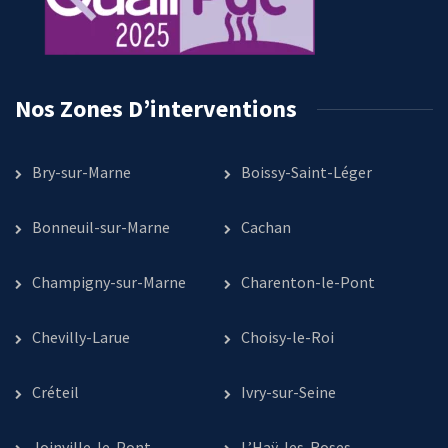
Nos Zones D’interventions
Bry-sur-Marne
Boissy-Saint-Léger
Bonneuil-sur-Marne
Cachan
Champigny-sur-Marne
Charenton-le-Pont
Chevilly-Larue
Choisy-le-Roi
Créteil
Ivry-sur-Seine
Joinville-le-Pont
L’Haÿ-les-Roses