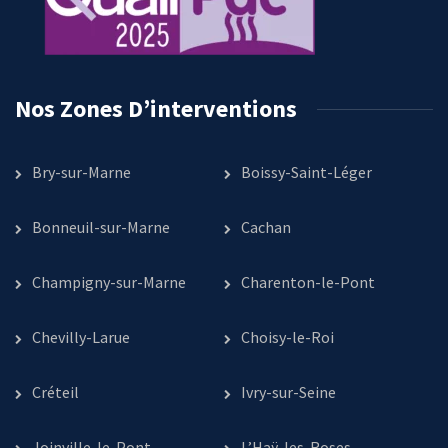
Nos Zones D’interventions
Bry-sur-Marne
Boissy-Saint-Léger
Bonneuil-sur-Marne
Cachan
Champigny-sur-Marne
Charenton-le-Pont
Chevilly-Larue
Choisy-le-Roi
Créteil
Ivry-sur-Seine
Joinville-le-Pont
L’Haÿ-les-Roses