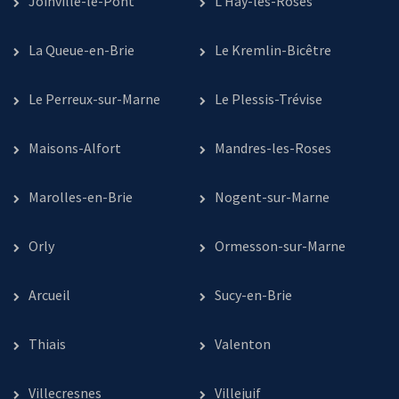
Joinville-le-Pont
L’Haÿ-les-Roses
La Queue-en-Brie
Le Kremlin-Bicêtre
Le Perreux-sur-Marne
Le Plessis-Trévise
Maisons-Alfort
Mandres-les-Roses
Marolles-en-Brie
Nogent-sur-Marne
Orly
Ormesson-sur-Marne
Arcueil
Sucy-en-Brie
Thiais
Valenton
Villecresnes
Villejuif