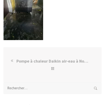
Pompe à chaleur Daikin air-eau à Nogent-sur-Marne chez M. Robert W.
Rechercher :