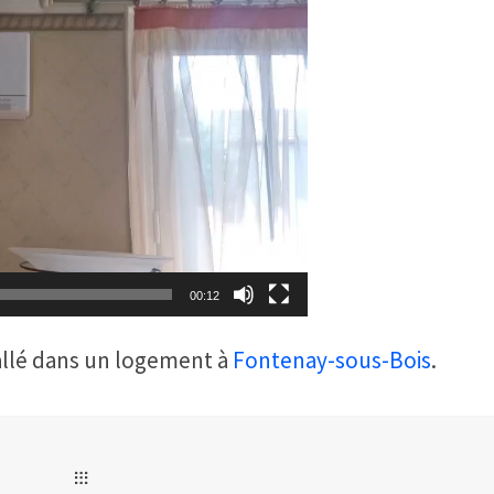
00:12
allé dans un logement à
Fontenay-sous-Bois
.