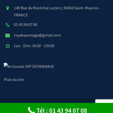
149 Rue du Maréchal Leclerc, 94410 Saint-Maurice -
FRANCE
01 43 94 07 08
svpdepannage@gmail.com
Lun - Dim : 6h30 - 23h30
SVP DEPANNAGE
Plan du site
© Copyright 2024 - SVP Dépannage
Tél : 01 43 94 07 08