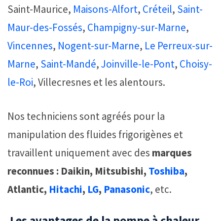
Saint-Maurice,
Maisons-Alfort
,
Créteil
,
Saint-
Maur-des-Fossés
,
Champigny-sur-Marne
,
Vincennes
,
Nogent-sur-Marne
,
Le Perreux-sur-
Marne
,
Saint-Mandé
,
Joinville-le-Pont
,
Choisy-
le-Roi
, Villecresnes et les alentours.
Nos techniciens sont agréés pour la
manipulation des fluides frigorigènes et
travaillent uniquement avec des
marques
reconnues : Daikin, Mitsubishi,
Toshiba
,
Atlantic,
Hitachi
,
LG
,
Panasonic
, etc.
️ Les avantages de la pompe à chaleur