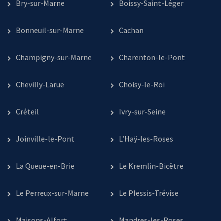
Bry-sur-Marne
Boissy-Saint-Léger
Bonneuil-sur-Marne
Cachan
Champigny-sur-Marne
Charenton-le-Pont
Chevilly-Larue
Choisy-le-Roi
Créteil
Ivry-sur-Seine
Joinville-le-Pont
L’Haÿ-les-Roses
La Queue-en-Brie
Le Kremlin-Bicêtre
Le Perreux-sur-Marne
Le Plessis-Trévise
Maisons-Alfort
Mandres-les-Roses