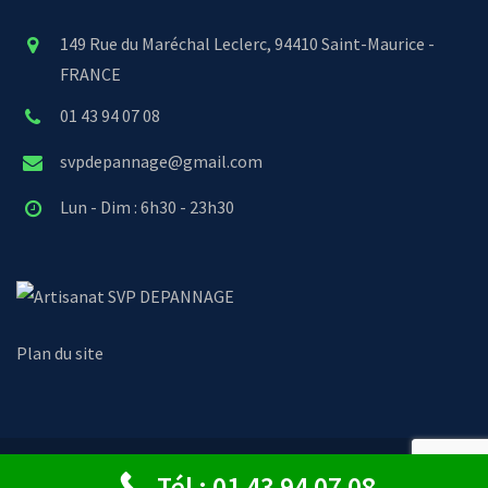
149 Rue du Maréchal Leclerc, 94410 Saint-Maurice -
FRANCE
01 43 94 07 08
svpdepannage@gmail.com
Lun - Dim : 6h30 - 23h30
SVP DEPANNAGE
Plan du site
© Copyright 2024 - SVP Dépannage
Tél : 01 43 94 07 08