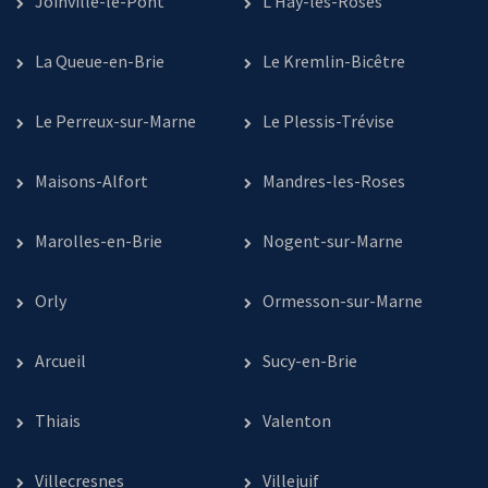
Joinville-le-Pont
L’Haÿ-les-Roses
La Queue-en-Brie
Le Kremlin-Bicêtre
Le Perreux-sur-Marne
Le Plessis-Trévise
Maisons-Alfort
Mandres-les-Roses
Marolles-en-Brie
Nogent-sur-Marne
Orly
Ormesson-sur-Marne
Arcueil
Sucy-en-Brie
Thiais
Valenton
Villecresnes
Villejuif