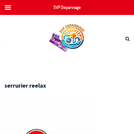
SVP Depannage
serrurier reelax