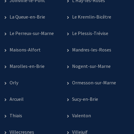
Joinville-le-Pont
L’Haÿ-les-Roses
La Queue-en-Brie
Le Kremlin-Bicêtre
Le Perreux-sur-Marne
Le Plessis-Trévise
Maisons-Alfort
Mandres-les-Roses
Marolles-en-Brie
Nogent-sur-Marne
Orly
Ormesson-sur-Marne
Arcueil
Sucy-en-Brie
Thiais
Valenton
Villecresnes
Villejuif