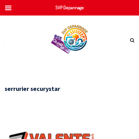
SVP Depannage
serrurier securystar