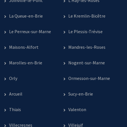
Joinville-le-Pont
L’Haÿ-les-Roses
La Queue-en-Brie
Le Kremlin-Bicêtre
Le Perreux-sur-Marne
Le Plessis-Trévise
Maisons-Alfort
Mandres-les-Roses
Marolles-en-Brie
Nogent-sur-Marne
Orly
Ormesson-sur-Marne
Arcueil
Sucy-en-Brie
Thiais
Valenton
Villecresnes
Villejuif